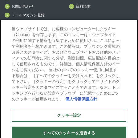
お問い合わせ
資料請求
メールマガジン登録
mcframe Day
当ウェブサイトでは、お客様のコンピューターにクッキー
（Cookie）を保存します。このクッキーは、ウェブサイト
の利用に関する情報を収集するために使用され、これによっ
mcframeナビ（ユーザ登録者）
て利用者を記憶できます。この情報は、ブラウジング環境の
mcframeユーザ会サイト（MCUG会員専用）
改善とカスタマイズ、および当ウェブサイトおよび他のメデ
ID発行をご希望の方はこちら。
ィアでの訪問者に関する分析、測定指標、広告配信を目的と
して使用されるものです。詳細は、個人情報保護方針のペー
パートナー専用サイト
ジをご覧ください。 当社のすべてのクッキー使用に同意す
mcframe GAパートナー専用サイト
る場合は、［すべてのクッキーを受け入れる］をクリックし
MIJS
て下さい。［クッキーの設定］をクリックして当サイトのク
ッキー設定をカスタマイズすることもできます。なお、トラ
ッキングを行わない設定をブラウザーに記憶するために1つ
のクッキーが使用されます。
個人情報保護方針
B-EN-Gについて
プライバシーポリシー
サイトポリシー
クッキー設定
ビジネスエンジニアリング株式会社
すべてのクッキーを拒否する
Copyright(C) Business Engineering Corporation. All rights reserved.