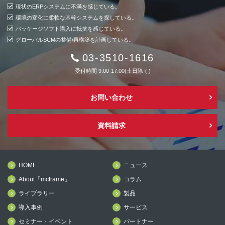
現状のERPシステムに不満を感じている。
環境の変化に柔軟な基幹システムを探している。
パッケージソフト購入に抵抗を感じている。
グローバルSCMの整備/再構築を計画している。
03-3510-1616
受付時間 9:00-17:00(土日除く)
お問い合わせ
資料請求
HOME
ニュース
About「mcframe」
コラム
ライブラリー
製品
導入事例
サービス
セミナー・イベント
パートナー